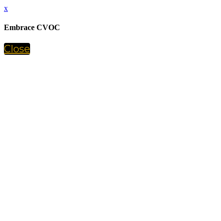
x
Embrace CVOC
Close